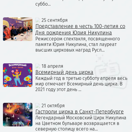
суббо…
25 сентября
Представление в честь 100-летия со
Дня рождения Юрия Никулина
Режиссером спектакля, посвященного
памяти Юрия Никулина, стал лауреат
высших цирковых наград Русл…
18 апреля
Всемирный день цирка
Каждый год в третью субботу апреля весь
мир отмечает Всемирный день цирка. В
2021 году этот день …
21 октября
Гастроли цирка в Санкт-Петербурге
Легендарный Московский Цирк Никулина
на Цветном бульваре возвращается в
северную столицу всего на…