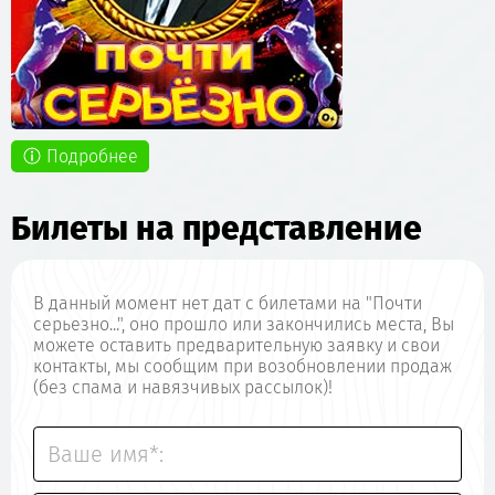
Подробнее
Билеты на представление
В данный момент нет дат с билетами на "Почти
серьезно...", оно прошло или закончились места, Вы
можете оставить предварительную заявку и свои
контакты, мы сообщим при возобновлении продаж
(без спама и навязчивых рассылок)!
Ваше имя*: