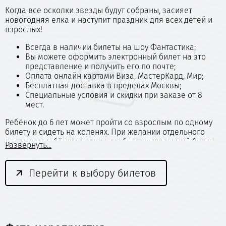
Когда все осколки звезды будут собраны, засияет
новогодняя елка и наступит праздник для всех детей и
взрослых!
Всегда в наличии билеты на шоу Фантастика;
Вы можете оформить электронный билет на это
представление и получить его по почте;
Оплата онлайн картами Виза, МастерКард, Мир;
Бесплатная доставка в пределах Москвы;
Специальные условия и скидки при заказе от 8
мест.
Ребёнок до 6 лет может пройти со взрослым по одному
билету и сидеть на коленях. При желании отдельного
места для ребёнка можно приобрести отдельный билет.
Развернуть...
Звоните нам прямо сейчас чтобы купить билеты на
цирковое представление Фантастика, большой выбор
билетов включая элеткронные с бесплатной доставкой в
Перейти к выбору билетов
Московский цирк Никулина на Цветном бульваре!