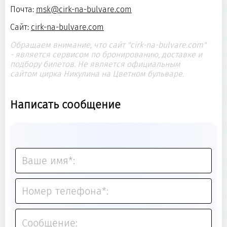
Почта:
msk@cirk-na-bulvare.com
Сайт:
cirk-na-bulvare.com
Обращаем внимание, что сайт "cirk-na-bulvare.com"
- является сервисом по бронированию, доставке и
подбору билетов. Не является официальным
сайтом цирка Никулина на Цветном бульваре.
Написать сообщение
Ваше имя*:
Номер телефона*:
Сообщение: